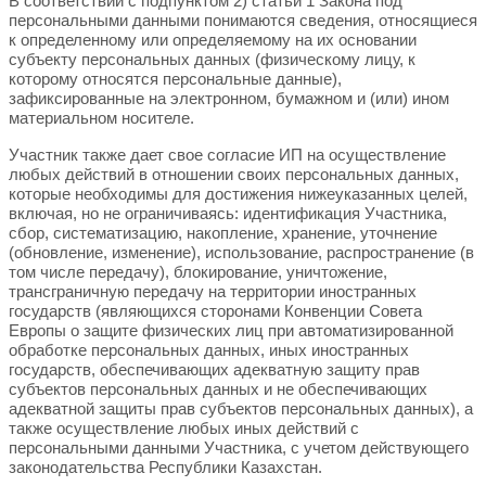
В соответствии с подпунктом 2) статьи 1 Закона под
персональными да
нными понимаются сведения, относящиеся
к определенному или определяемому на их основании
субъекту персональных данных (физическому лицу, к
которому относятся персональные данные),
зафиксированные на электронном, бумажном и (или) ином
материальном носителе.
Участник также дает свое согласие ИП на осуществление
любых действий в отношении своих персональных данны
х,
которые необходимы для достижения нижеуказанных целей,
включая, но не ограничиваясь: идентификация Участника,
сбор, систематизацию, накопление, хранение, уточнение
(обновление, изменение), использование, распространение (в
том числе передачу), блокирова
ние, уничтожение,
трансграничную передачу на территории иностранных
государств (являющихся сторонами Конвенции Совета
Европы о защите физических лиц при автоматизированной
обработке персональных данных, иных иностранных
государств, обеспечивающих адекватну
ю защиту прав
субъектов персональных данных и не обеспечивающих
адекватной защиты прав субъектов персональных данных), а
также осуществление любых иных действий с
персональными данными Участника, с учетом действующего
законодательства Республики Казахстан.