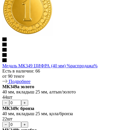
Медаль МК349 ЦИФРА (40 мм) %распродажа%
Есть в наличии
: 66
от
90 тенге
Подробнее
МК349a золото
40 мм, вкладыш 25 мм, алтын/золото
44шт
−
+
МК349c бронза
40 мм, вкладыш 25 мм, қола/бронза
22шт
−
+