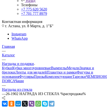
Назад
Телефоны
+7 775 620 5620
+7 701 777 8979
Контактная информация
г. Астана, ул. 8 Марта, д. 1"Б"
Instagram
WhatsApp
Главная
—
Каталог
—
Награды и подарки
Кубки
Кубки многоуровневые
Вымпелы
Медали
Значки и
брелоки
Ленты для медалей
Плакетки и рамки
Фигуры и
основания
Футляры
Призы
Комплектующие
Тарелки
ЧЕМПИОН
ПОЯСА
Чаши
—
Награды из стекла
—
26-1902 НАГРАДА ИЗ СТЕКЛА %распродажа%