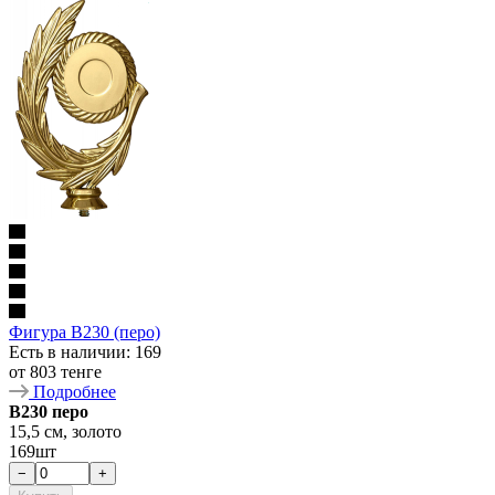
Фигура B230 (перо)
Есть в наличии
: 169
от
803 тенге
Подробнее
B230 перо
15,5 см, золото
169шт
−
+