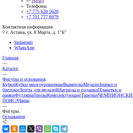
Назад
Телефоны
+7 775 620 5620
+7 701 777 8979
Контактная информация
г. Астана, ул. 8 Марта, д. 1"Б"
Instagram
WhatsApp
Главная
—
Каталог
—
Фигуры и основания
Кубки
Кубки многоуровневые
Вымпелы
Медали
Значки и
брелоки
Ленты для медалей
Награды и подарки
Плакетки и
рамки
Футляры
Призы
Комплектующие
Тарелки
ЧЕМПИОНСКИ
ПОЯСА
Чаши
—
Фигуры
Основания